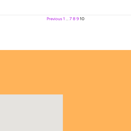
Previous
1
…
7
8
9
10