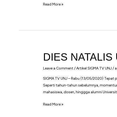
COVID-
Read More »
19
Kian
Merebak:
Apa
Tanggapan
Civitas
Akademika
DIES NATALIS 
UNJ?
Leave a Comment
/
Artikel SIGMA TV UNJ
/
a
SIGMA TV UNJ – Rabu (13/05/2020) Tepat pad
Seperti tahun-tahun sebelumnya, momentum
mahasiswa, dosen, hinggga alumni Universit
DIES
Read More »
NATALIS