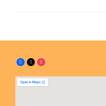
UNJ
KE-
56