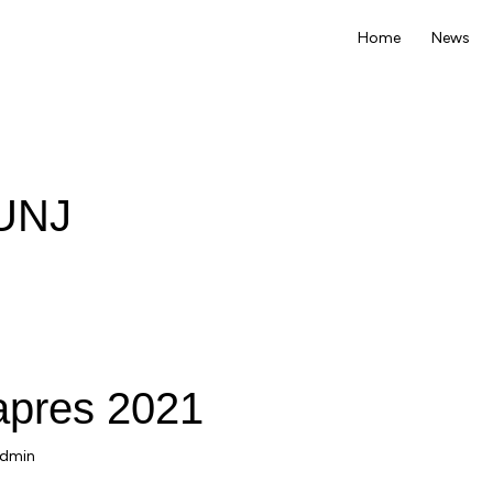
Home
News
 UNJ
apres 2021
dmin