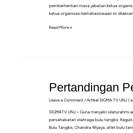
pemberhentian masa jabatan ketua organisa
ketua organisasi kemahasiswaan ini dilaksan
Pelantikan
Read More »
Ketua
Organisasi
Kemahasiswaan
Periode
2021
Pertandingan P
Leave a Comment
/
Artikel SIGMA TV UNJ
/
a
SIGMATV UNJ – Guna menjalin silaturahmi an
persahabatan olahraga bulu tangkis. Kegiatan in
Bulu Tangkis, Chandra Wijaya, atlet bulu tan