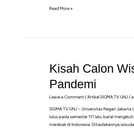
Pertandingan
Read More »
Persahabatan
Bulu
Tangkis
UNJ-
IPB
Kisah Calon Wi
Pandemi
Leave a Comment
/
Artikel SIGMA TV UNJ
/
a
SIGMA TV UNJ − Universitas Negeri Jakart
lulus pada semester 111 lalu, batal mengik
merebak di Indonesia. Ditiadakannya wisud