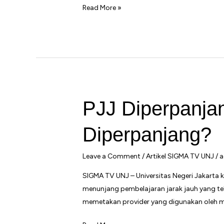
Kisah
Read More »
Calon
Wisudawan
Yang
Batal
Wisuda
Akibat
Pandemi
PJJ Diperpanja
Diperpanjang?
Leave a Comment
/
Artikel SIGMA TV UNJ
/
a
SIGMA TV UNJ – Universitas Negeri Jakart
menunjang pembelajaran jarak jauh yang te
memetakan provider yang digunakan oleh ma