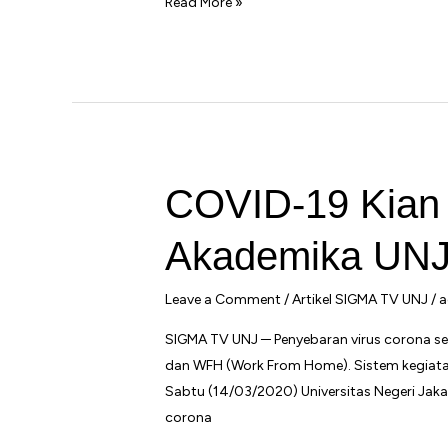
PJJ
Read More »
Diperpanjang.
Apakah
Pendistribusian
Kuota
Juga
Diperpanjang?
COVID-19 Kian 
Akademika UN
Leave a Comment
/
Artikel SIGMA TV UNJ
/
a
SIGMA TV UNJ ─ Penyebaran virus corona s
dan WFH (Work From Home). Sistem kegiatan
Sabtu (14/03/2020) Universitas Negeri Ja
corona