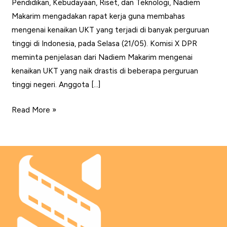
Pendidikan, Kebudayaan, Riset, dan Teknologi, Nadiem
Makarim mengadakan rapat kerja guna membahas
mengenai kenaikan UKT yang terjadi di banyak perguruan
tinggi di Indonesia, pada Selasa (21/05). Komisi X DPR
meminta penjelasan dari Nadiem Makarim mengenai
kenaikan UKT yang naik drastis di beberapa perguruan
tinggi negeri. Anggota […]
Tindak
Read More »
Lanjuti
Keluhan
Mahasiswa
Soal
Kenaikan
UKT,
Komisi
X