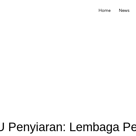
Home
News
U Penyiaran: Lembaga P