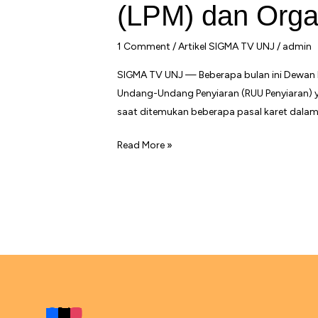
(LPM) dan Orga
1 Comment
/
Artikel SIGMA TV UNJ
/
admin
SIGMA TV UNJ — Beberapa bulan ini Dewan 
Undang-Undang Penyiaran (RUU Penyiaran) ya
saat ditemukan beberapa pasal karet dalam
Kontroversi
Read More »
RUU
Penyiaran:
Lembaga
Pers
Mahasiswa
(LPM)
dan
Organisasi
Pergerakan