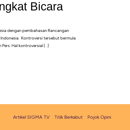
ngkat Bicara
donesia dengan pembahasan Rancangan
Indonesia. Kontroversi tersebut bermula
rs. Hal kontroversial […]
Artikel SIGMA TV
Titik Berkabut
Pojok Opini