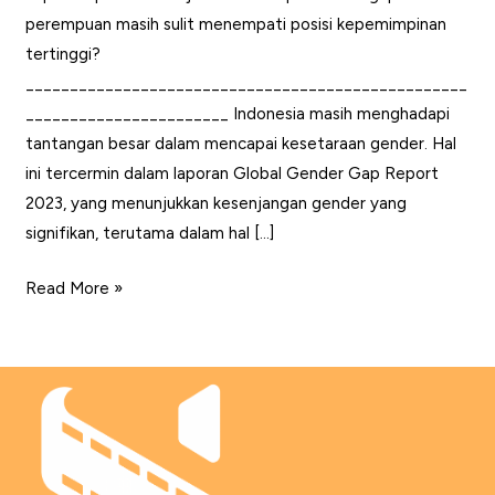
perempuan masih sulit menempati posisi kepemimpinan
tertinggi?
__________________________________________________
_______________________ Indonesia masih menghadapi
tantangan besar dalam mencapai kesetaraan gender. Hal
ini tercermin dalam laporan Global Gender Gap Report
2023, yang menunjukkan kesenjangan gender yang
signifikan, terutama dalam hal […]
Kepemimpinan
Read More »
Perempuan:
Antara
Budaya,
Keberanian,
dan
Pembuktian