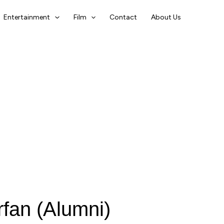
Entertainment
Film
Contact
About Us
rfan (Alumni)