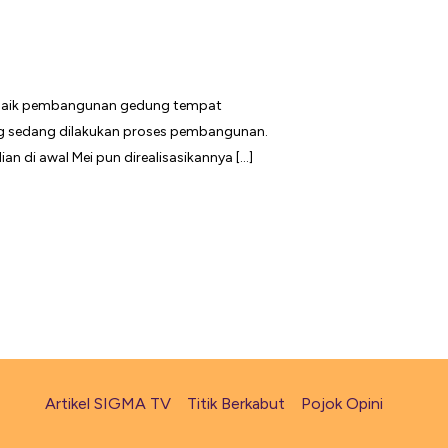
, baik pembangunan gedung tempat
 yang sedang dilakukan proses pembangunan.
n di awal Mei pun direalisasikannya […]
Artikel SIGMA TV
Titik Berkabut
Pojok Opini