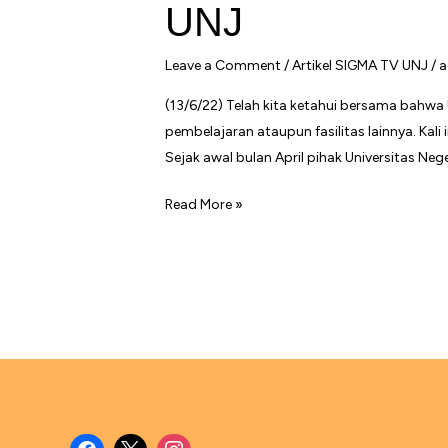
UNJ
Leave a Comment
/
Artikel SIGMA TV UNJ
/
a
(13/6/22) Telah kita ketahui bersama bah
pembelajaran ataupun fasilitas lainnya. Kal
Sejak awal bulan April pihak Universitas N
Revitalisasi
Read More »
Pembangunan
Masjid
Nurul
Irfan
(Alumni)
UNJ